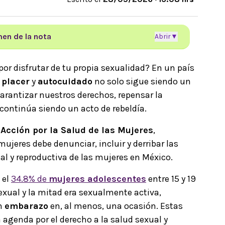
en de la nota
Abrir
▼
or disfrutar de tu propia sexualidad? En un país
,
placer
y
autocuidado
no solo sigue siendo un
arantizar nuestros derechos, repensar la
te continúa siendo un acto de rebeldía.
 Acción por la Salud de las Mujeres
,
ujeres debe denunciar, incluir y derribar las
al y reproductiva de las mujeres en México.
 el
34.8% de
mujeres adolescentes
entre 15 y 19
exual y la mitad era sexualmente activa,
un
embarazo
en, al menos, una ocasión. Estas
a agenda por el derecho a la salud sexual y