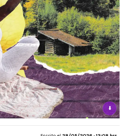
⬇
Escrito el
28/05/2026 · 13:08 hrs