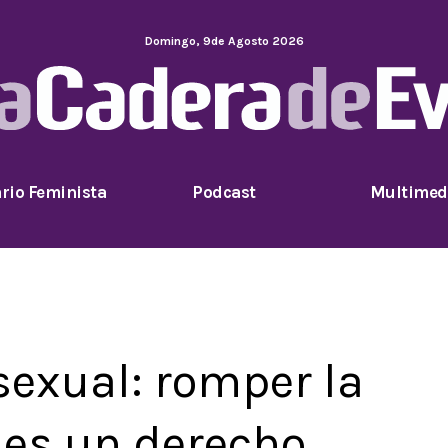
Domingo
,
9
de
Agosto
2026
rio Feminista
Podcast
Multimed
sexual: romper la
 es un derecho