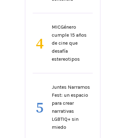
MICGénero
cumple 15 años
4
de cine que
desafía
estereotipos
Juntes Narramos
Fest: un espacio
5
para crear
narrativas
LGBTIQ+ sin
miedo