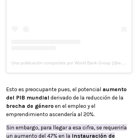
U
na publicación compartida por World Bank Group (@worldbankgroup)
Esto es preocupante pues, el potencial
aumento
del PIB mundial
derivado de la reducción de la
brecha de género
en el empleo y el
emprendimiento ascendería al 20%.
Sin embargo, para llegar a esa cifra, se requeriría
un aumento del 47% en la
instauración de