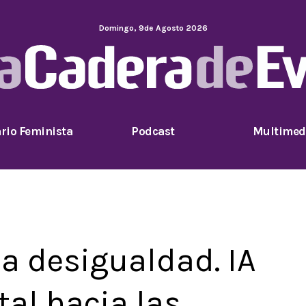
Domingo
,
9
de
Agosto
2026
rio Feminista
Podcast
Multimed
la desigualdad. IA
ital hacia las