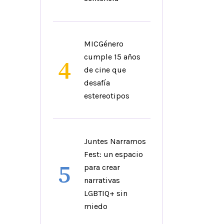
MICGénero
cumple 15 años
4
de cine que
desafía
estereotipos
Juntes Narramos
Fest: un espacio
5
para crear
narrativas
LGBTIQ+ sin
miedo